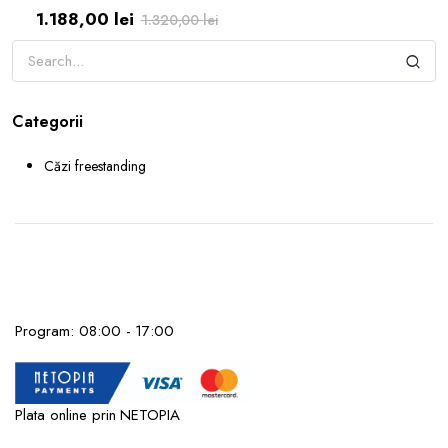
inox periat
1.188,00
lei
1.320,00
lei
Prețul
Prețul
inițial
curent
a
este:
fost:
1.188,00 lei.
Categorii
1.320,00 lei.
Căzi freestanding
Program: 08:00 - 17:00
Plata online prin NETOPIA