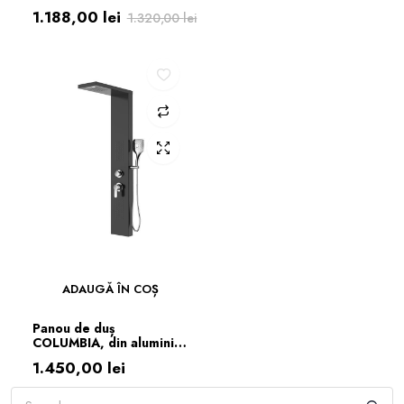
inox periat
1.188,00
lei
1.320,00
lei
Prețul
Prețul
inițial
curent
a
este:
fost:
1.188,00 lei.
1.320,00 lei.
ADAUGĂ ÎN COȘ
Panou de duș
COLUMBIA, din aluminiu
130x20x50cm Negru
1.450,00
lei
mat