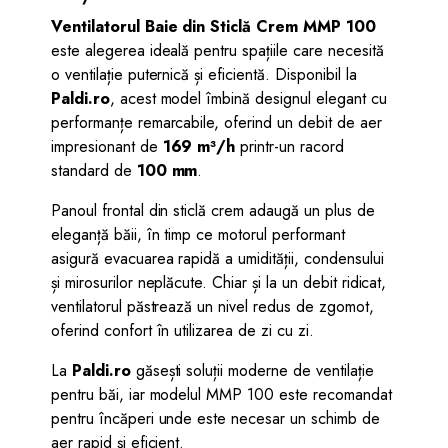
Ventilatorul Baie din Sticlă Crem MMP 100
este alegerea ideală pentru spațiile care necesită
o ventilație puternică și eficientă. Disponibil la
Paldi.ro
, acest model îmbină designul elegant cu
performanțe remarcabile, oferind un debit de aer
impresionant de
169 m³/h
printr-un racord
standard de
100 mm
.
Panoul frontal din sticlă crem adaugă un plus de
eleganță băii, în timp ce motorul performant
asigură evacuarea rapidă a umidității, condensului
și mirosurilor neplăcute. Chiar și la un debit ridicat,
ventilatorul păstrează un nivel redus de zgomot,
oferind confort în utilizarea de zi cu zi.
La
Paldi.ro
găsești soluții moderne de ventilație
pentru băi, iar modelul MMP 100 este recomandat
pentru încăperi unde este necesar un schimb de
aer rapid și eficient.