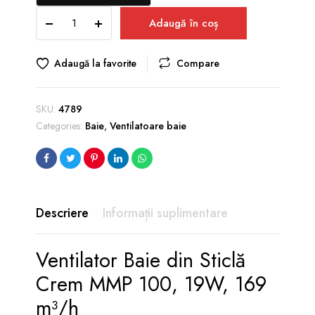
Ventilator
Adaugă în coș
Baie
din
Sticlă
Adaugă la favorite
Compare
Crem
MMP
100,
SKU:
4789
19W,
Categories:
Baie
,
Ventilatoare baie
169
m³/h
quantity
Descriere
Informații suplimentare
Ventilator Baie din Sticlă
Crem MMP 100, 19W, 169
m³/h