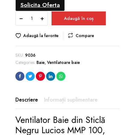
Solicita Oferta
Ventilator
Adaugă în coș
Baie
din
Sticlă
Adaugă la favorite
Compare
Negru
Lucios
MMP
SKU:
9036
100,
Categories:
Baie
,
Ventilatoare baie
13W,
105
m³/h
quantity
Descriere
Informații suplimentare
Ventilator Baie din Sticlă
Negru Lucios MMP 100,