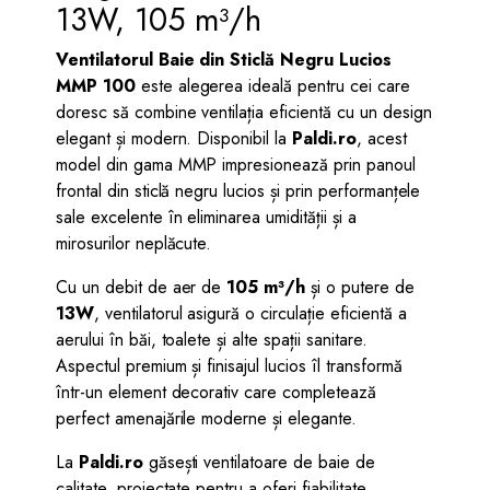
13W, 105 m³/h
Ventilatorul Baie din Sticlă Negru Lucios
MMP 100
este alegerea ideală pentru cei care
doresc să combine ventilația eficientă cu un design
elegant și modern. Disponibil la
Paldi.ro
, acest
model din gama MMP impresionează prin panoul
frontal din sticlă negru lucios și prin performanțele
sale excelente în eliminarea umidității și a
mirosurilor neplăcute.
Cu un debit de aer de
105 m³/h
și o putere de
13W
, ventilatorul asigură o circulație eficientă a
aerului în băi, toalete și alte spații sanitare.
Aspectul premium și finisajul lucios îl transformă
într-un element decorativ care completează
perfect amenajările moderne și elegante.
La
Paldi.ro
găsești ventilatoare de baie de
calitate, proiectate pentru a oferi fiabilitate,