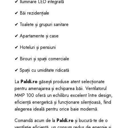
✔ Iluminare LED integrată
✔ Băi rezidențiale
✔ Toalete și grupuri sanitare
✔ Apartamente și case
✔ Hoteluri și pensiuni
✔ Birouri și spații comerciale
✔ Spații cu umiditate ridicată
La
Paldi.ro
găsești produse atent selecționate
pentru amenajarea și echiparea băii. Ventilatorul
MMP 100 oferă un echilibru excelent între design,
eficiență energetică și funcționare silențioasă, fiind
alegerea ideală pentru orice baie modernă.
Comandă acum de la
Paldi.ro
și bucură-te de o
ventilație eficientă, un consum redus de energie și