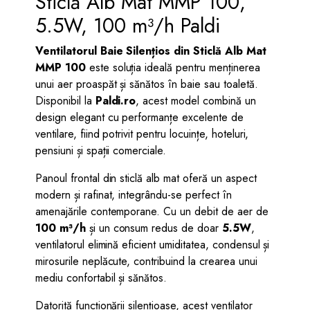
Sticlă Alb Mat MMP 100,
5.5W, 100 m³/h Paldi
Ventilatorul Baie Silențios din Sticlă Alb Mat
MMP 100
este soluția ideală pentru menținerea
unui aer proaspăt și sănătos în baie sau toaletă.
Disponibil la
Paldi.ro
, acest model combină un
design elegant cu performanțe excelente de
ventilare, fiind potrivit pentru locuințe, hoteluri,
pensiuni și spații comerciale.
Panoul frontal din sticlă alb mat oferă un aspect
modern și rafinat, integrându-se perfect în
amenajările contemporane. Cu un debit de aer de
100 m³/h
și un consum redus de doar
5.5W
,
ventilatorul elimină eficient umiditatea, condensul și
mirosurile neplăcute, contribuind la crearea unui
mediu confortabil și sănătos.
Datorită funcționării silențioase, acest ventilator