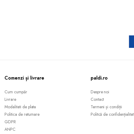
Comenzi și livrare
paldi.ro
Cum cumpăr
Despre noi
Livrare
Contact
Modalitati de plata
Termeni și condiții
Politica de returnare
Politcă de confidențialita
GDPR
ANPC