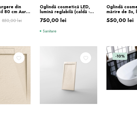
Ă ÎN COȘ
ADAUGĂ 
urgere din
Oglindă cosmetică LED,
Oglindă cosme
bil 80 cm Auriu
lumină reglabilă (caldă -
mărire de 5x, 
rece) Negru
750,00
lei
550,00
lei
850,00
lei
Sanitare
.
-10%
.