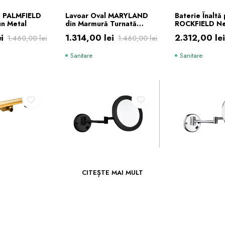
Ă ÎN COȘ
ADAUGĂ ÎN COȘ
ADAUGĂ 
ă PALMFIELD
Lavoar Oval MARYLAND
Baterie Înaltă
n Metal
din Marmură Turnată
ROCKFIELD Ne
60×37 cm Alb
Montaj în Par
ei
1.314,00
lei
2.312,00
le
1.460,00
lei
1.460,00
lei
Prețul
Prețul
Prețul
Prețul
Sanitare
Sanitare
inițial
curent
inițial
curent
a
este:
a
este:
i.
fost:
1.314,00 lei.
fost:
2.312,00 lei
ei.
1.460,00 lei.
2.720,00 lei
CITEȘTE MAI MULT