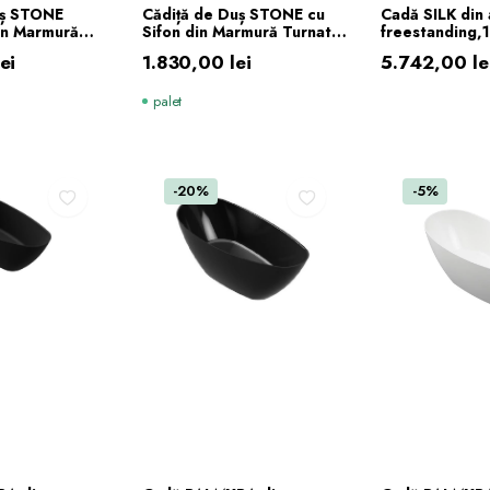
Ă ÎN COȘ
ADAUGĂ ÎN COȘ
ADAUGĂ 
uș STONE
Cădiță de Duș STONE cu
Cadă SILK din 
n Marmură
Sifon din Marmură Turnată
freestanding
cu Efect
120x90x2,5 cm Bej Efect
Alb lucios
lei
1.830,00
lei
5.742,00
le
fon Inclus
Ardezie
Prețul
Prețul
palet
inițial
curent
a
este:
fost:
5.742,00 lei
-20%
-5%
6.380,00 le