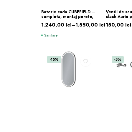
mai
multe
SELECTEAZĂ OPȚIUNILE
ADAUG
Baterie cada CUBEFIELD –
Ventil de scu
variații.
completa, montaj perete,
clack Auriu p
Opțiunile
1.240,00
lei
–
1.550,00
lei
150,00
lei
pot
Interval
fi
Sanitare
de
alese
prețuri:
în
1.240,00 lei
pagina
-15%
-5%
până
produsului.
la
1.550,00 lei