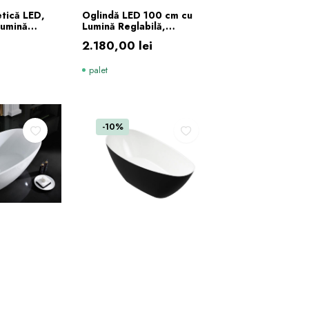
ÎN COȘ
ADAUGĂ ÎN COȘ
tică LED,
Oglindă LED 100 cm cu
lumină
Lumină Reglabilă,
reglabilă (caldă rece) crom
Dezaburire, Ceas și Afișaj
2.180,00
lei
Temperatură
palet
-10%