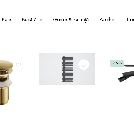
Baie
Bucătărie
Gresie & Faianță
Parchet
Cur
-19%