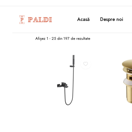
Acasă
Despre noi
Sortat
Afișez 1 - 25 din 197 de rezultate
după
popularitate
Acest
produs
are