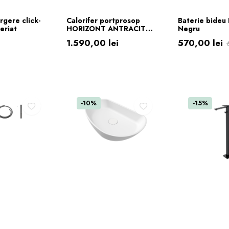
Ă ÎN COȘ
ADAUGĂ ÎN COȘ
ADAUGĂ 
rgere click-
Calorifer portprosop
Baterie bideu
eriat
HORIZONT ANTRACIT
Negru
SLIM 1200×500 Antracit
1.590,00
lei
570,00
lei
mat
Prețul
Prețul
inițial
curent
a
este:
fost:
570,00 lei.
-10%
-15%
699,00 lei.