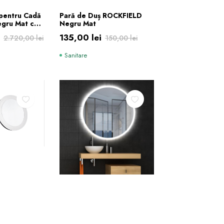
ÎN COȘ
ADAUGĂ ÎN COȘ
 pentru Cadă
Pară de Duș ROCKFIELD
gru Mat cu
Negru Mat
doseală
i
135,00
lei
2.720,00
lei
150,00
lei
Prețul
Prețul
Sanitare
inițial
curent
a
este:
.
fost:
135,00 lei.
.
150,00 lei.