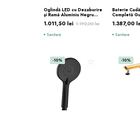
ADAUGĂ ÎN COȘ
ADAUG
Oglindă LED cu Dezaburire
Baterie Cad
și Ramă Aluminiu Negru
Completă Gu
40×90 cm
1.011,50
lei
1.387,00
l
1.190,00
lei
Prețul
Prețul
Prețul
Prețul
Sanitare
Sanitare
inițial
curent
inițial
curent
a
este:
a
este:
fost:
1.011,50 lei.
fost:
1.387,00 le
-10%
-10%
1.190,00 lei.
1.460,00 l