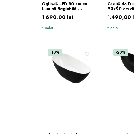
ADAUGĂ ÎN COȘ
ADAUG
Oglindă LED 80 cm cu
Cădiță de D
Lumină Reglabilă,
90×90 cm di
Dezaburire, Ceas și Afișaj
Turnată Bej 
1.690,00
lei
1.490,00
Temperatură
Ardezie și Si
palet
palet
-10%
-20%