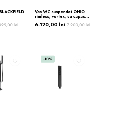
ÎN COȘ
ADAUGĂ ÎN COȘ
 BLACKFIELD
Vas WC suspendat OHIO
rimless, vortex, cu capac –
alb (2box)
6.120,00
lei
699,00
lei
7.200,00
lei
Prețul
Prețul
inițial
curent
a
este:
fost:
6.120,00 lei.
-10%
7.200,00 lei.