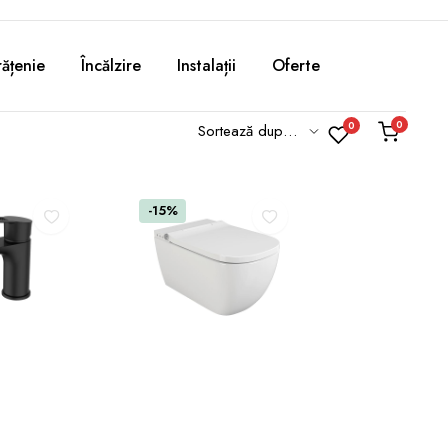
ățenie
Încălzire
Instalații
Oferte
0
0
-15%