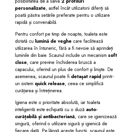
posibilitatea de a salva
2 profiluri
personalizate
, astfel încât utilizatorii diferiți să
poată păstra setările preferate pentru o utilizare
rapidă și convenabilă.
Pentru confort pe timp de noapte, toaleta este
dotată cu
lumină de veghe
care facilitează
utilizarea în întuneric, fără a fi nevoie să aprindeți
luminile din baie. Scaunul include un mecanism
soft
close
, care previne închiderea bruscă a
capacului, oferind un plus de confort și liniște. De
asemenea, scaunul poate fi
detașat rapid
printr-
un sistem
quick release
, ceea ce simplifică
curățarea și întreținerea.
Igiena este o prioritate absolută, iar toaleta
inteligentă este echipată cu o duză
auto-
curățabilă și antibacteriană
, care se igienizează
singură, oferind o utilizare sigură și igienică de
fiecare dată. Pe lângă aceste funcții, scaunul este