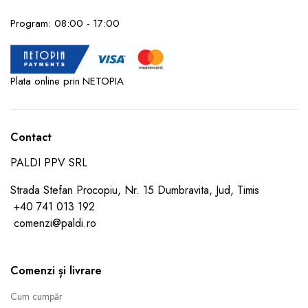
capac
-
Program: 08:00 - 17:00
alb
(2box)
quantity
Plata online prin NETOPIA
Contact
PALDI PPV SRL
Strada Stefan Procopiu, Nr. 15 Dumbravita, Jud, Timis
+40 741 013 192
comenzi@paldi.ro
Comenzi și livrare
Cum cumpăr