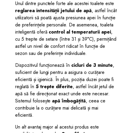
Unul dintre punctele forte ale acestei toalete este
reglarea intensității jetului de apă
, astfel încât
utilizatorii să poată ajusta presiunea apei în funcție
de preferințele personale. De asemenea, toaleta
inteligentă oferă
control al temperaturii apei
,
cu 5 trepte de setare (între 31 și 39°C), permițând
astfel un nivel de confort ridicat în funcție de
sezon sau de preferințe individuale.
Dispozitivul funcționează în
cicluri de 3 minute
,
suficient de lungi pentru a asigura o curățare
eficientă și igienică. În plus, poziția duzei poate fi
reglată în
5 trepte diferite
, astfel încât jetul de
apă să fie direcționat exact unde este necesar.
Sistemul folosește
apă îmbogățită
, ceea ce
contribuie la o curățare mai delicată și mai
eficientă.
Un alt avantaj major al acestui produs este