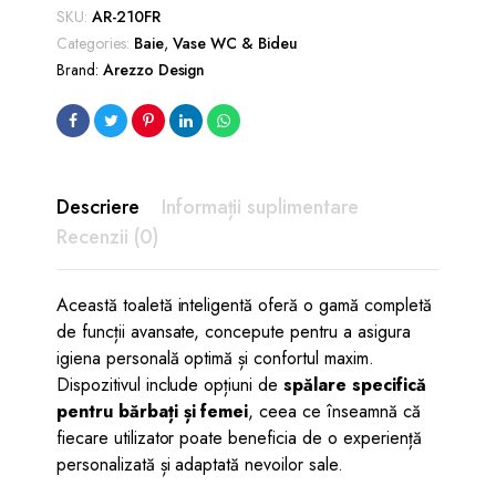
cu
SKU:
AR-210FR
capac
Categories:
Baie
,
Vase WC & Bideu
-
Brand:
Arezzo Design
alb
(2box)
quantity
Descriere
Informații suplimentare
Recenzii (0)
Această toaletă inteligentă oferă o gamă completă
de funcții avansate, concepute pentru a asigura
igiena personală optimă și confortul maxim.
Dispozitivul include opțiuni de
spălare specifică
pentru bărbați și femei
, ceea ce înseamnă că
fiecare utilizator poate beneficia de o experiență
personalizată și adaptată nevoilor sale.