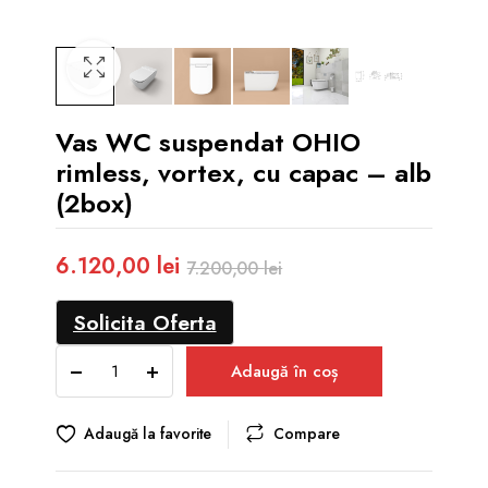
Vas WC suspendat OHIO
rimless, vortex, cu capac – alb
(2box)
6.120,00
lei
7.200,00
lei
Prețul
Prețul
Solicita Oferta
inițial
curent
Vas
a
este:
Adaugă în coș
WC
fost:
6.120,00 lei.
suspendat
7.200,00 lei.
OHIO
Adaugă la favorite
Compare
rimless,
vortex,