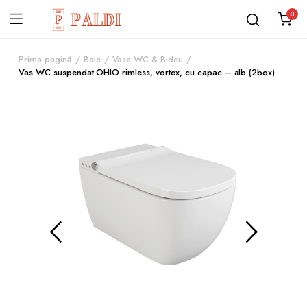
0
Prima pagină
Baie
Vase WC & Bideu
Vas WC suspendat OHIO rimless, vortex, cu capac – alb (2box)