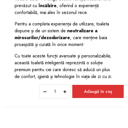
prevăzut cu
încălzire
, oferind o experiență
confortabilă, mai ales în sezonul rece.
Pentru a completa experiența de utilizare, toaleta
dispune și de un sistem de
neutralizare a
mirosurilor/dezodorizare
, care menține baia
proaspătă și curată în orice moment.
Cu toate aceste funcții avansate și personalizabile,
această toaletă inteligentă reprezintă o soluție
premium pentru cei care doresc să aducă un plus
de confort, igienă și tehnologie în viața de zi cu zi.
Vas
Adaugă în coș
WC
suspendat
OHIO
rimless,
vortex,
cu