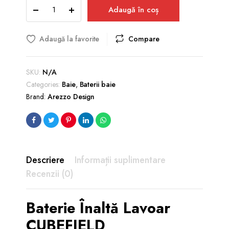
Baterie
până
Adaugă în coș
Înaltă
la
Lavoar
1.130,00 lei
CUBEFIELD
Adaugă la favorite
Compare
quantity
SKU:
N/A
Categories:
Baie
,
Baterii baie
Brand:
Arezzo Design
Descriere
Informații suplimentare
Recenzii (0)
Baterie Înaltă Lavoar
CUBEFIELD