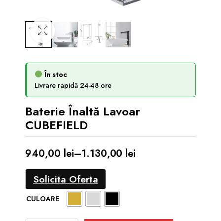
În stoc
Livrare rapidă 24-48 ore
Baterie Înaltă Lavoar
CUBEFIELD
940,00
lei
–
1.130,00
lei
Interval
Solicita Oferta
de
prețuri:
CULOARE
940,00 lei