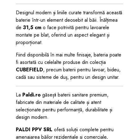
Designul modern și liniile curate transformă această
baterie într-un element deosebit al băii. Înălțimea
de
31,5 cm
o face potrivită pentru lavoarele
montate pe blat, oferind un aspect elegant și
proporționat.
Fiind disponibilă în mai multe finisaje, bateria poate
fi asortată cu celelalte produse din colecția
CUBEFIELD
, precum baterii pentru lavoar, bideu,
cadă sau sisteme de duș, pentru un design unitar.
La
Paldi.ro
găsești baterii sanitare premium,
fabricate din materiale de calitate și atent
selecționate pentru performanță, durabilitate și
design modern.
PALDI PPV SRL
oferă soluții complete pentru
amenajarea băilor rezidențiale și comerciale,