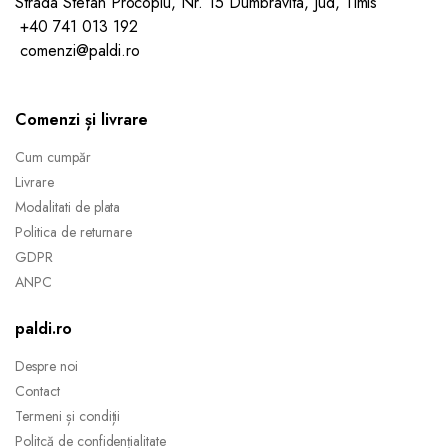
Strada Stefan Procopiu, Nr. 15 Dumbravita, Jud, Timis
+40 741 013 192
comenzi@paldi.ro
Comenzi și livrare
Cum cumpăr
Livrare
Modalitati de plata
Politica de returnare
GDPR
ANPC
paldi.ro
Despre noi
Contact
Termeni și condiții
Politcă de confidențialitate