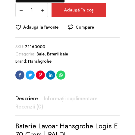
Baterie
a
este:
Adaugă în coș
Lavoar
fost:
393,00 lei.
Hansgrohe
469,00 lei.
Logis
Adaugă la favorite
Compare
E
70
Crom
SKU:
71160000
quantity
Categories:
Baie
,
Baterii baie
Brand:
Hanshgrohe
Descriere
Informații suplimentare
Recenzii (0)
Baterie Lavoar Hansgrohe Logis E
70 Crom | PALDI