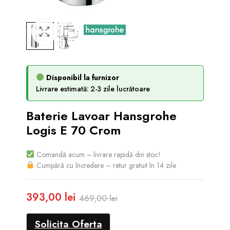
Disponibil la furnizor
Livrare estimată: 2-3 zile lucrătoare
Baterie Lavoar Hansgrohe
Logis E 70 Crom
Comandă acum – livrare rapidă din stoc!
Cumpără cu încredere – retur gratuit în 14 zile
393,00
lei
469,00
lei
Prețul
Prețul
Solicita Oferta
inițial
curent