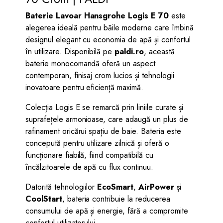
Baterie Lavoar Hansgrohe Logis E 70
este
alegerea ideală pentru băile moderne care îmbină
designul elegant cu economia de apă și confortul
în utilizare. Disponibilă pe
paldi.ro
, această
baterie monocomandă oferă un aspect
contemporan, finisaj crom lucios și tehnologii
inovatoare pentru eficiență maximă.
Colecția Logis E se remarcă prin liniile curate și
suprafețele armonioase, care adaugă un plus de
rafinament oricărui spațiu de baie. Bateria este
concepută pentru utilizare zilnică și oferă o
funcționare fiabilă, fiind compatibilă cu
încălzitoarele de apă cu flux continuu.
Datorită tehnologiilor
EcoSmart
,
AirPower
și
CoolStart
, bateria contribuie la reducerea
consumului de apă și energie, fără a compromite
confortul utilizatorului.