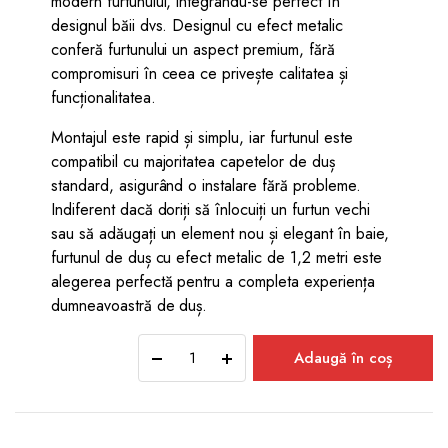
modern furtunului, integrându-se perfect în
designul băii dvs. Designul cu efect metalic
conferă furtunului un aspect premium, fără
compromisuri în ceea ce privește calitatea și
funcționalitatea.
Montajul este rapid și simplu, iar furtunul este
compatibil cu majoritatea capetelor de duș
standard, asigurând o instalare fără probleme.
Indiferent dacă doriți să înlocuiți un furtun vechi
sau să adăugați un element nou și elegant în baie,
furtunul de duș cu efect metalic de 1,2 metri este
alegerea perfectă pentru a completa experiența
dumneavoastră de duș.
Furtun
Adaugă în coș
de
duș
cu
efect