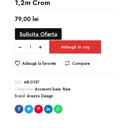
1,2m Crom
79,00
lei
Solicita Oferta
Furtun
Adaugă în coș
de
duș
cu
Adaugă la favorite
Compare
efect
metalic
1,2m
SKU:
AR-0137
Crom
Categories:
Accesorii baie
,
Baie
quantity
Brand:
Arezzo Design