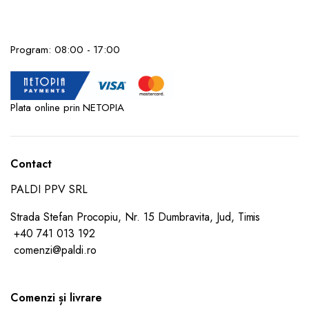
metalic
1,2m
Crom
quantity
Program: 08:00 - 17:00
Plata online prin NETOPIA
Contact
PALDI PPV SRL
Strada Stefan Procopiu, Nr. 15 Dumbravita, Jud, Timis
+40 741 013 192
comenzi@paldi.ro
Comenzi și livrare