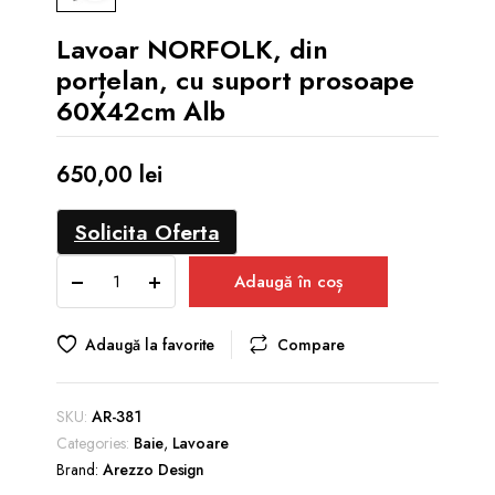
Lavoar NORFOLK, din
porțelan, cu suport prosoape
60X42cm Alb
650,00
lei
Solicita Oferta
Lavoar
Adaugă în coș
NORFOLK,
din
porțelan,
Adaugă la favorite
Compare
cu
suport
prosoape
SKU:
AR-381
60X42cm
Categories:
Baie
,
Lavoare
Alb
Brand:
Arezzo Design
quantity