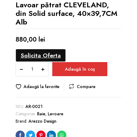
Lavoar pătrat CLEVELAND,
din Solid surface, 40×39,7CM
Alb
880,00
lei
Solicita Oferta
Lavoar
Adaugă în coș
pătrat
CLEVELAND,
din
Adaugă la favorite
Compare
Solid
surface,
40x39,7CM
SKU:
AR-0021
Alb
Categories:
Baie
,
Lavoare
quantity
Brand:
Arezzo Design