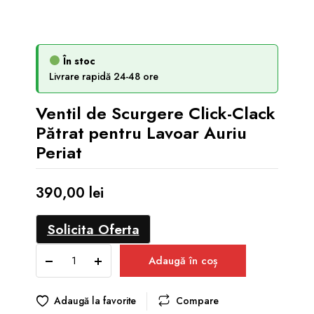
În stoc
Livrare rapidă 24-48 ore
Ventil de Scurgere Click-Clack
Pătrat pentru Lavoar Auriu
Periat
390,00
lei
Solicita Oferta
Ventil
Adaugă în coș
de
Scurgere
Click-
Adaugă la favorite
Compare
Clack