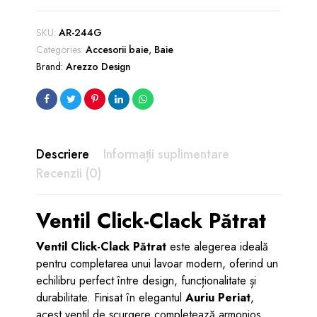
Pătrat
pentru
SKU:
AR-244G
Lavoar
Categories:
Accesorii baie
,
Baie
Auriu
Brand:
Arezzo Design
Periat
quantity
Descriere
Informații suplimentare
Recenzii (0)
Ventil Click-Clack Pătrat
Ventil Click-Clack Pătrat
este alegerea ideală
pentru completarea unui lavoar modern, oferind un
echilibru perfect între design, funcționalitate și
durabilitate. Finisat în elegantul
Auriu Periat
,
acest ventil de scurgere completează armonios