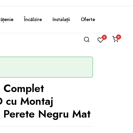
ățenie
Încălzire
Instalații
Oferte
0
0
ș Complet
 cu Montaj
în Perete Negru Mat