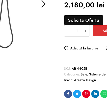
2.180,00
lei
Solicita Oferta
Sistem
Ad
Duș
Complet
CUBEFIELD
cu
Adaugă la favorite
Montaj
Încastrat
în
Perete
SKU:
AR-4405B
Negru
Categories:
Baie
,
Sisteme de
Mat
Brand:
Arezzo Design
quantity