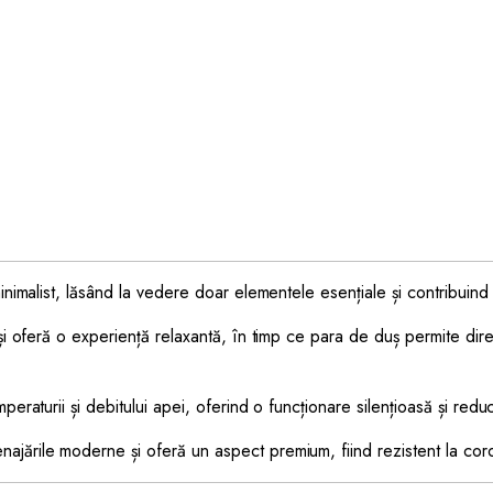
nimalist, lăsând la vedere doar elementele esențiale și contribuind 
și oferă o experiență relaxantă, în timp ce para de duș permite dire
raturii și debitului apei, oferind o funcționare silențioasă și reducâ
jările moderne și oferă un aspect premium, fiind rezistent la coroz