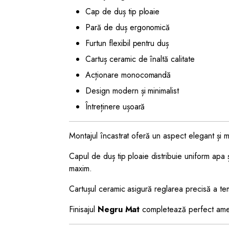
Cap de duș tip ploaie
Pară de duș ergonomică
Furtun flexibil pentru duș
Cartuș ceramic de înaltă calitate
Acționare monocomandă
Design modern și minimalist
Întreținere ușoară
Montajul încastrat oferă un aspect elegant și mi
Capul de duș tip ploaie distribuie uniform apa 
maxim.
Cartușul ceramic asigură reglarea precisă a tempe
Finisajul
Negru Mat
completează perfect amena