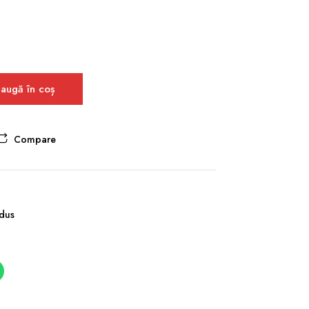
augă în coș
Compare
 dus