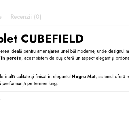
e
Recenzii (0)
plet CUBEFIELD
erea ideală pentru amenajarea unei băi moderne, unde designul mini
 în perete
, acest sistem de duș oferă un aspect elegant și ordonat
e înaltă calitate și finisat în elegantul
Negru Mat
, sistemul oferă r
ă și performanță pe termen lung.
t