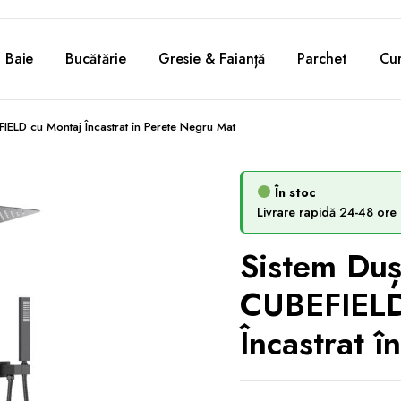
Baie
Bucătărie
Gresie & Faianță
Parchet
Cur
IELD cu Montaj Încastrat în Perete Negru Mat
În stoc
Livrare rapidă 24-48 ore
Sistem Du
CUBEFIELD
Încastrat 