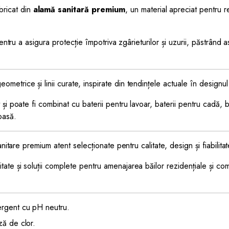
bricat din
alamă sanitară premium
, un material apreciat pentru re
entru a asigura protecție împotriva zgârieturilor și uzurii, păstrând 
metrice și linii curate, inspirate din tendințele actuale în designul 
și poate fi combinat cu baterii pentru lavoar, baterii pentru cadă, b
oasă.
nitare premium atent selecționate pentru calitate, design și fiabilitat
tate și soluții complete pentru amenajarea băilor rezidențiale și c
ergent cu pH neutru.
ză de clor.