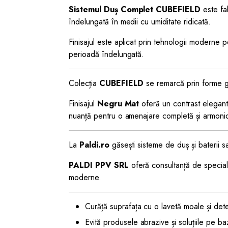
Sistemul Duș Complet CUBEFIELD
este fa
îndelungată în medii cu umiditate ridicată.
Finisajul este aplicat prin tehnologii moderne p
perioadă îndelungată.
Colecția
CUBEFIELD
se remarcă prin forme geo
Finisajul
Negru Mat
oferă un contrast elegant 
nuanță pentru o amenajare completă și armoni
La
Paldi.ro
găsești sisteme de duș și baterii sa
PALDI PPV SRL
oferă consultanță de speciali
moderne.
Curăță suprafața cu o lavetă moale și det
Evită produsele abrazive și soluțiile pe ba