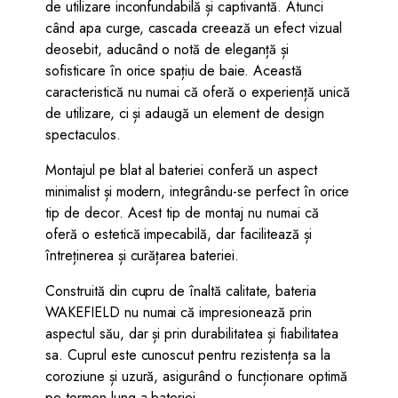
de utilizare inconfundabilă și captivantă. Atunci
când apa curge, cascada creează un efect vizual
deosebit, aducând o notă de eleganță și
sofisticare în orice spațiu de baie. Această
caracteristică nu numai că oferă o experiență unică
de utilizare, ci și adaugă un element de design
spectaculos.
Montajul pe blat al bateriei conferă un aspect
minimalist și modern, integrându-se perfect în orice
tip de decor. Acest tip de montaj nu numai că
oferă o estetică impecabilă, dar facilitează și
întreținerea și curățarea bateriei.
Construită din cupru de înaltă calitate, bateria
WAKEFIELD nu numai că impresionează prin
aspectul său, dar și prin durabilitatea și fiabilitatea
sa. Cuprul este cunoscut pentru rezistența sa la
coroziune și uzură, asigurând o funcționare optimă
pe termen lung a bateriei.