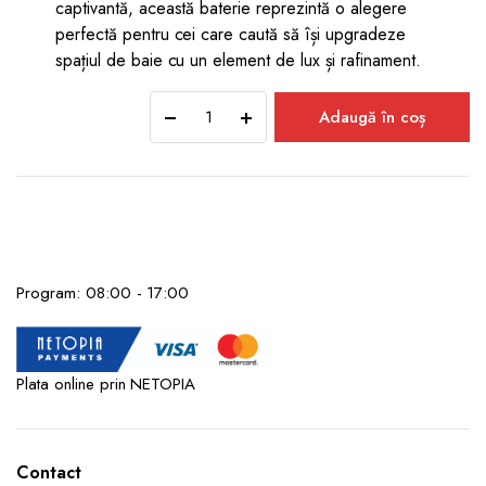
captivantă, această baterie reprezintă o alegere
perfectă pentru cei care caută să își upgradeze
spațiul de baie cu un element de lux și rafinament.
Baterie
Adaugă în coș
înaltă
lavoar
WAKEFIELD,
cascadă,
Crom
quantity
Program: 08:00 - 17:00
Plata online prin NETOPIA
Contact