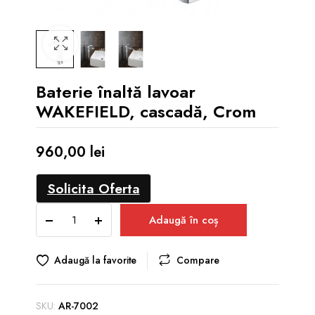
Baterie înaltă lavoar
WAKEFIELD, cascadă, Crom
960,00
lei
Solicita Oferta
Baterie
Adaugă în coș
înaltă
lavoar
WAKEFIELD,
Adaugă la favorite
Compare
cascadă,
Crom
quantity
SKU:
AR-7002