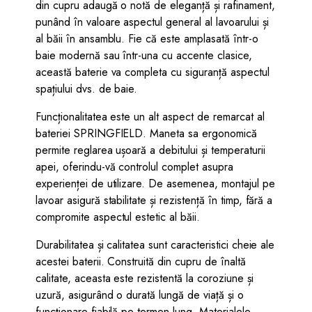
din cupru adaugă o notă de eleganță și rafinament,
punând în valoare aspectul general al lavoarului și
al băii în ansamblu. Fie că este amplasată într-o
baie modernă sau într-una cu accente clasice,
această baterie va completa cu siguranță aspectul
spațiului dvs. de baie.
Funcționalitatea este un alt aspect de remarcat al
bateriei SPRINGFIELD. Maneta sa ergonomică
permite reglarea ușoară a debitului și temperaturii
apei, oferindu-vă controlul complet asupra
experienței de utilizare. De asemenea, montajul pe
lavoar asigură stabilitate și rezistență în timp, fără a
compromite aspectul estetic al băii.
Durabilitatea și calitatea sunt caracteristici cheie ale
acestei baterii. Construită din cupru de înaltă
calitate, aceasta este rezistentă la coroziune și
uzură, asigurând o durată lungă de viață și o
funcționare fiabilă pe termen lung. Materialele