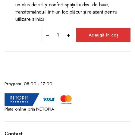
un plus de stil și confort spațiului dvs. de baie,
transformându-l într-un loc plăcut și relaxant pentru
utilizare zilnică.
Baterie
Adaugă în coș
lavoar
SPRINGFIELD,
Crom
quantity
Program: 08:00 - 17:00
Plata online prin NETOPIA
Contact