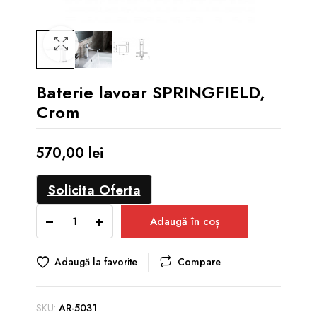
Baterie lavoar SPRINGFIELD,
Crom
570,00
lei
Solicita Oferta
Baterie
Adaugă în coș
lavoar
SPRINGFIELD,
Crom
Adaugă la favorite
Compare
quantity
SKU:
AR-5031