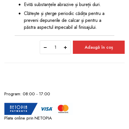
Evită substanțele abrazive și bureții duri.
Clătește și șterge periodic cădița pentru a
preveni depunerile de calcar și pentru a
păstra aspectul impecabil al finisajului.
Cădiță
Adaugă în coș
de
Duș
STONE
din
Marmură
Turnată
90x90x2,5
cm
Program: 08:00 - 17:00
Negru
cu
Sifon
Inclus
Plata online prin NETOPIA
quantity