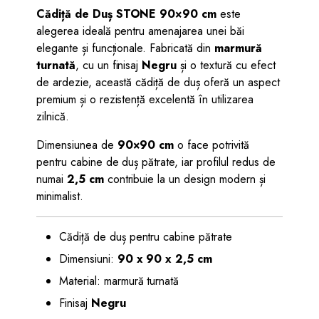
Cădiță de Duș STONE 90×90 cm
este
alegerea ideală pentru amenajarea unei băi
elegante și funcționale. Fabricată din
marmură
turnată
, cu un finisaj
Negru
și o textură cu efect
de ardezie, această cădiță de duș oferă un aspect
premium și o rezistență excelentă în utilizarea
zilnică.
Dimensiunea de
90×90 cm
o face potrivită
pentru cabine de duș pătrate, iar profilul redus de
numai
2,5 cm
contribuie la un design modern și
minimalist.
Cădiță de duș pentru cabine pătrate
Dimensiuni:
90 x 90 x 2,5 cm
Material: marmură turnată
Finisaj
Negru