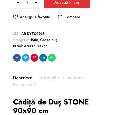
Adaugă în coș
de
Duș
STONE
Adaugă la favorite
Compare
din
Marmură
Turnată
SKU:
AR-DYT099LB
90x90x2,5
Categories:
Baie
,
Cădițe duș
cm
Brand:
Arezzo Design
Negru
cu
Sifon
Inclus
quantity
Descriere
Informații suplimentare
Recenzii (0)
Cădiță de Duș STONE
90×90 cm