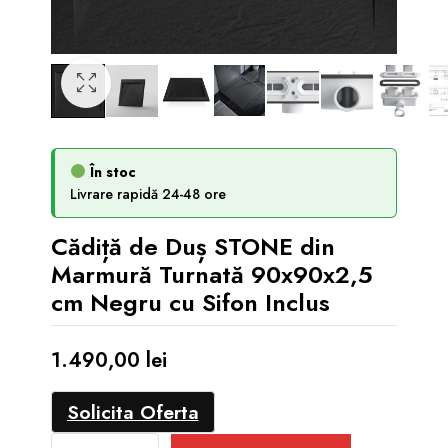
În stoc
Livrare rapidă 24-48 ore
Cădiță de Duș STONE din
Marmură Turnată 90x90x2,5
cm Negru cu Sifon Inclus
1.490,00
lei
Solicita Oferta
Cădiță