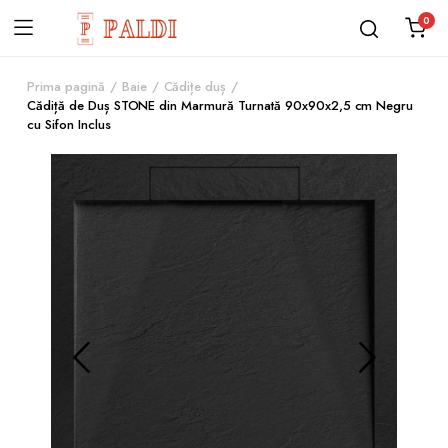
0
Prima pagină
Baie
Cădițe duș
Cădiță de Duș STONE din Marmură Turnată 90x90x2,5 cm Negru
cu Sifon Inclus