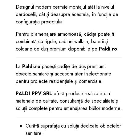
Designul modern permite montajul atât la nivelul
pardoselii, cât și deasupra acesteia, în funcție de
configurația proiectului.
Pentru o amenajare armonioasă, cădița poate fi
combinată cu rigole, cabine walk-in, baterii și
coloane de duș premium disponibile pe
Paldi.ro
.
La
Paldi.ro
găsești cădițe de duș premium,
obiecte sanitare și accesorii atent selecționate
pentru proiecte rezidențiale și comerciale.
PALDI PPV SRL
oferă produse realizate din
materiale de calitate, consultanță de specialitate și
soluții complete pentru amenajarea băilor moderne.
Curăță suprafața cu soluții dedicate obiectelor
sanitare.