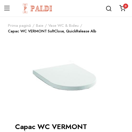
0
Prima pagină
Baie
Vase WC & Bideu
Capac WC VERMONT SoftClose, QuickRelease Alb
Capac WC VERMONT