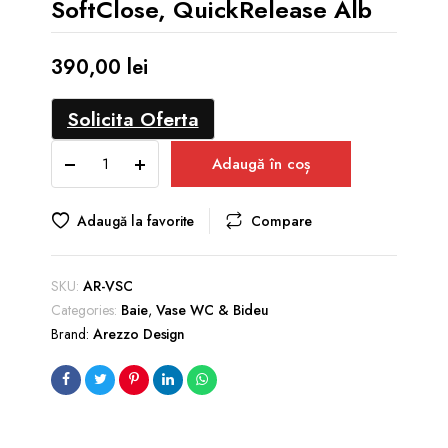
SoftClose, QuickRelease Alb
390,00
lei
Solicita Oferta
Capac
Adaugă în coș
WC
VERMONT
SoftClose,
Adaugă la favorite
Compare
QuickRelease
Alb
quantity
SKU:
AR-VSC
Categories:
Baie
,
Vase WC & Bideu
Brand:
Arezzo Design