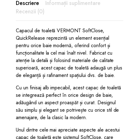
Descriere
Informații suplimentare
Recenzii (0)
Capacul de toaletă VERMONT SoftClose,
QuickRelease reprezintă un element esențial
pentru orice baie modernă, oferind confort și
funcționalitate la cel mai înalt nivel. Fabricat cu
atenție la detalii și folosind materiale de calitate
superioară, acest capac de toaletă adaugă un plus
de eleganță și rafinament spațiului dvs. de baie.
Cu un finisaj alb impecabil, acest capac de toaletă
se integrează perfect în orice design de baie,
adăugând un aspect proaspăt și curat. Designul
său simplu și elegant se potrivește cu orice stil de
amenajare, de la clasic la modern.
Unul dintre cele mai apreciate aspecte ale acestui
capac de toaletă este sistemul SoftClose, care