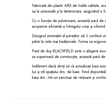
Fabricată din plastic ABS de înaltă calitate, a
sa la umezeală și la deteriorare, asigurând o fu
Cu o funcție de pulverizare, această pară de du
acoperire eficientă a întregului corp și oferind
Designul minimalist al pereților săi îi conferă
până la cele mai tradiționale. Forma sa ergonomi
Pară de duș BLACKFIELD este o alegere excelentă
sa superioară de construcție, această pară de 
Indiferent dacă doriți să vă actualizați baia
lux și stil spațiului dvs. de baie. Fiind dispo
baia dvs. într-un sanctuar de relaxare și confor