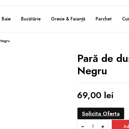
Baie
Bucătărie
Gresie & Faianță
Parchet
Cur
 Negru
Pară de d
Negru
69,00
lei
Solicita Oferta
Pară
Ad
de