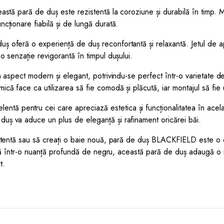
ceastă pară de duș este rezistentă la coroziune și durabilă în timp.
ncționare fiabilă și de lungă durată.
ș oferă o experiență de duș reconfortantă și relaxantă. Jetul de ap
 o senzație revigorantă în timpul dușului.
 un aspect modern și elegant, potrivindu-se perfect într-o varietate 
că face ca utilizarea să fie comodă și plăcută, iar montajul să fie u
 pentru cei care apreciază estetica și funcționalitatea în același 
duș va aduce un plus de eleganță și rafinament oricărei băi.
 existentă sau să creați o baie nouă, pară de duș BLACKFIELD este 
nibilă într-o nuanță profundă de negru, această pară de duș adaugă o
t.