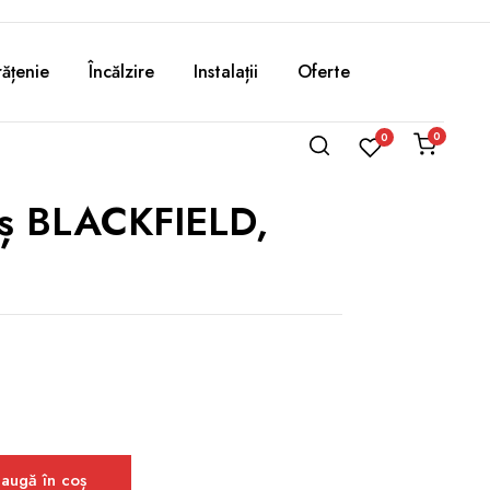
ățenie
Încălzire
Instalații
Oferte
0
0
uș BLACKFIELD,
augă în coș