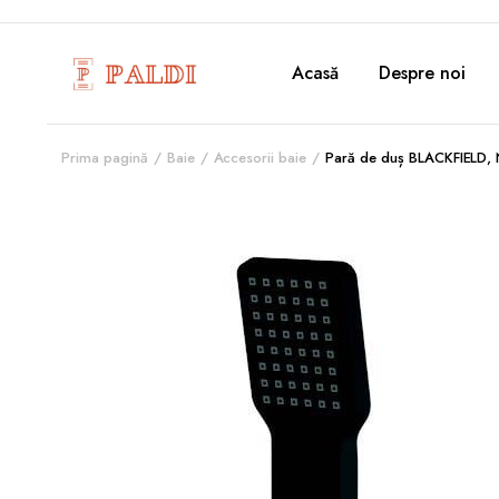
Acasă
Despre noi
Prima pagină
Baie
Accesorii baie
Pară de duș BLACKFIELD,