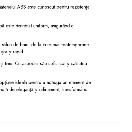
 Materialul ABS este cunoscut pentru rezistența
ă este distribuit uniform, asigurând o
de stiluri de baie, de la cele mai contemporane
șor și rapid.
timp. Cu aspectul său sofisticat și calitatea
o opțiune ideală pentru a adăuga un element de
 notă de eleganță și rafinament, transformând