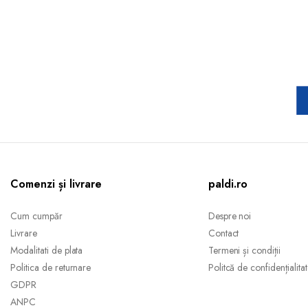
Comenzi și livrare
paldi.ro
Cum cumpăr
Despre noi
Livrare
Contact
Modalitati de plata
Termeni și condiții
Politica de returnare
Politcă de confidențialita
GDPR
ANPC