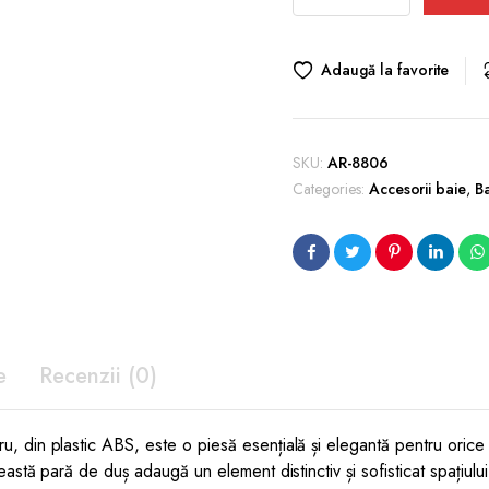
duș
BLACKFIELD,
Negru
Adaugă la favorite
quantity
SKU:
AR-8806
Categories:
Accesorii baie
,
B
e
Recenzii (0)
, din plastic ABS, este o piesă esențială și elegantă pentru oric
astă pară de duș adaugă un element distinctiv și sofisticat spațiulu