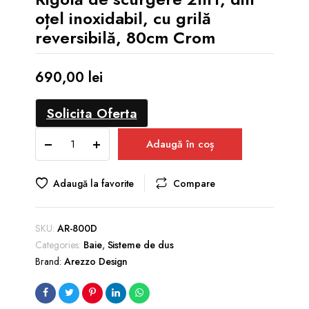
oțel inoxidabil, cu grilă
reversibilă, 80cm Crom
690,00
lei
Solicita Oferta
Rigolă
Adaugă în coș
de
scurgere
2în1,
Adaugă la favorite
Compare
din
oțel
inoxidabil,
SKU:
AR-800D
cu
Categories:
Baie
,
Sisteme de dus
grilă
Brand:
Arezzo Design
reversibilă,
80cm
Crom
quantity