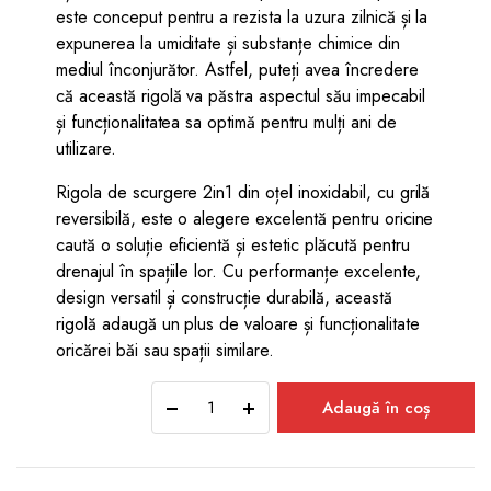
este conceput pentru a rezista la uzura zilnică și la
expunerea la umiditate și substanțe chimice din
mediul înconjurător. Astfel, puteți avea încredere
că această rigolă va păstra aspectul său impecabil
și funcționalitatea sa optimă pentru mulți ani de
utilizare.
Rigola de scurgere 2in1 din oțel inoxidabil, cu grilă
reversibilă, este o alegere excelentă pentru oricine
caută o soluție eficientă și estetic plăcută pentru
drenajul în spațiile lor. Cu performanțe excelente,
design versatil și construcție durabilă, această
rigolă adaugă un plus de valoare și funcționalitate
oricărei băi sau spații similare.
Rigolă
Adaugă în coș
de
scurgere
2în1,
din