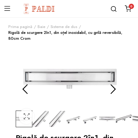
0
Prima pagină
Baie
Sisteme de dus
Rigolă de scurgere 2în1, din oțel inoxidabil, cu grilă reversibilă,
80cm Crom
Rigolă de scurgere 2în1, din