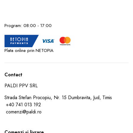
oțel
inoxidabil,
cu
grilă
Program: 08:00 - 17:00
reversibilă,
80cm
Crom
quantity
Plata online prin NETOPIA
Contact
PALDI PPV SRL
Strada Stefan Procopiu, Nr. 15 Dumbravita, Jud, Timis
+40 741 013 192
comenzi@paldi.ro
Comenzi și livrare