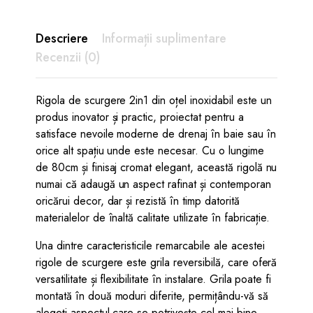
Descriere
Informații suplimentare
Recenzii (0)
Rigola de scurgere 2in1 din oțel inoxidabil este un
produs inovator și practic, proiectat pentru a
satisface nevoile moderne de drenaj în baie sau în
orice alt spațiu unde este necesar. Cu o lungime
de 80cm și finisaj cromat elegant, această rigolă nu
numai că adaugă un aspect rafinat și contemporan
oricărui decor, dar și rezistă în timp datorită
materialelor de înaltă calitate utilizate în fabricație.
Una dintre caracteristicile remarcabile ale acestei
rigole de scurgere este grila reversibilă, care oferă
versatilitate și flexibilitate în instalare. Grila poate fi
montată în două moduri diferite, permițându-vă să
alegeți aspectul care se potrivește cel mai bine