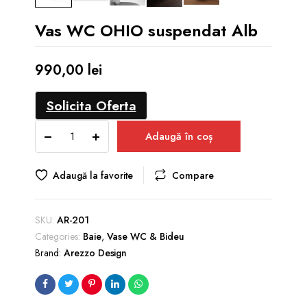
Vas WC OHIO suspendat Alb
990,00
lei
Solicita Oferta
Vas
Adaugă în coș
WC
OHIO
suspendat
Adaugă la favorite
Compare
Alb
quantity
SKU:
AR-201
Categories:
Baie
,
Vase WC & Bideu
Brand:
Arezzo Design