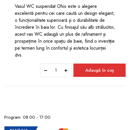
Vasul WC suspendat Ohio este o alegere
excelentă pentru cei care caută un design elegant,
o funcționalitate superioară și o durabilitate de
încredere în baia lor. Cu finisajul său alb strălucitor,
acest vas WC adaugă un plus de rafinament și
prospețime în orice spațiu de baie, fiind o investiție
pe termen lung în confortul și estetica locuinței
dvs.
Vas
Adaugă în coș
WC
OHIO
suspendat
Alb
quantity
Program: 08:00 - 17:00